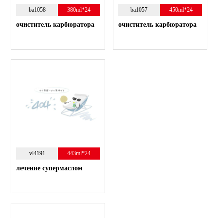
ba1058
380ml*24
ba1057
450ml*24
очиститель карбюратора
очиститель карбюратора
vl4191
443ml*24
лечение супермаслом