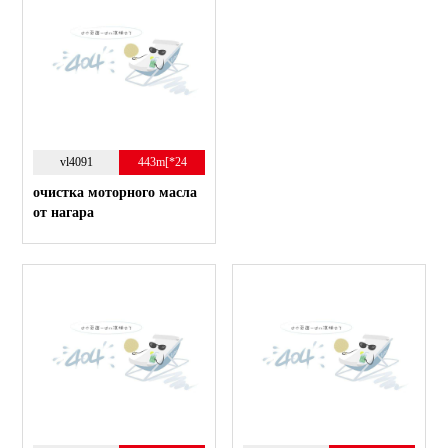
vl4091
443m[*24
очистка моторного масла
от нагара