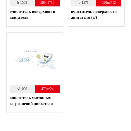
b-1592
500ml*12
b-1571
620ml*12
очиститель поверхности
очиститель поверхности
двигателя
двигателя (с/)
vl1008
470g*24
очиститель масляных
загрязнений двигателя