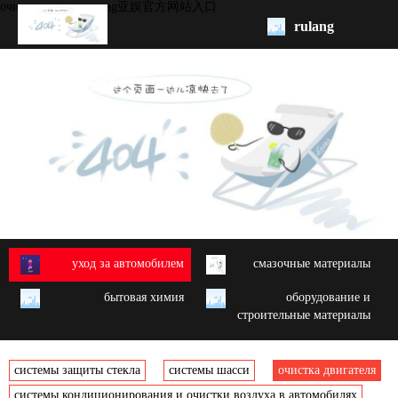
очистка двигателя -ag亚娱官方网站入口
rulang
pис.
начало
бренд
обзор
продукции
oem/odm
yход за автомобилем
cмазочные материалы
свяжитесь
бытовая химия
oборудование и
с нами
строительные материалы
системы защиты стекла
системы шасси
очистка двигателя
системы кондиционирования и очистки воздуха в автомобилях