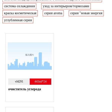
cистема охлаждения
yход за интерьером/тормозами
краска косметическая
серия aroma
серия "новая энергия
yглубленная серия
vl4291
443ml*24
очиститель углерода