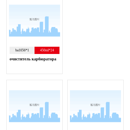
ba1056*1
450ml*24
очиститель карбюратора