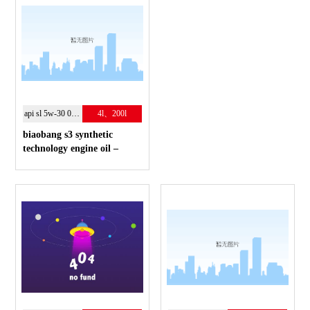
api sl 5w-30 0w-40
4l、200l
biaobang s3 synthetic
technology engine oil –
технологичное моторное
масло