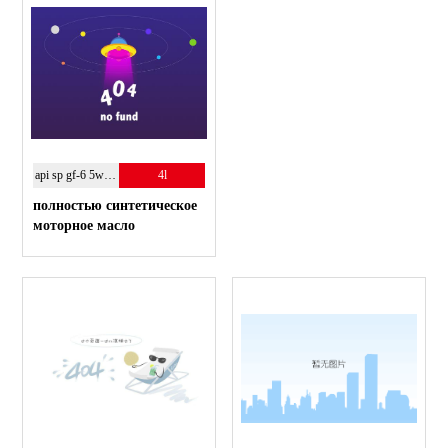
api sp gf-6 5w-30
4l
полностью синтетическое
моторное масло