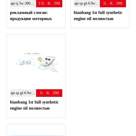
api sj 5w-300w-40
3.5l、4l、200l
api sp gf-6 0w-20
1l、4l、200l
рекламный слоган:
biaobang 1st full synthetic
продукция моторных
engine oil полностью
масел "jingchi s2" -
синтетическое масло
полностью синтетическое
моторное масло
api sp gf-6 0w-20
1l、4l、200l
biaobang 1st full synthetic
engine oil полностью
синтетическое масло