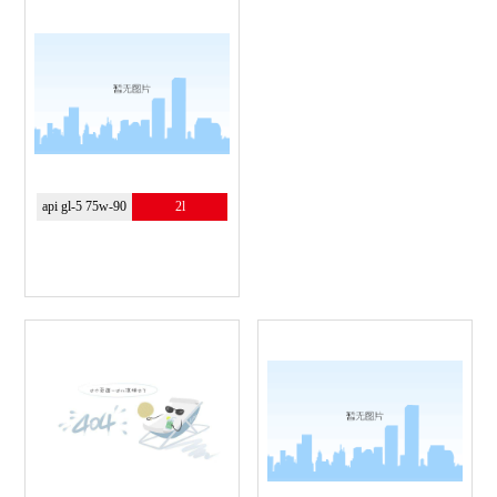
api gl-5 75w-90
2l