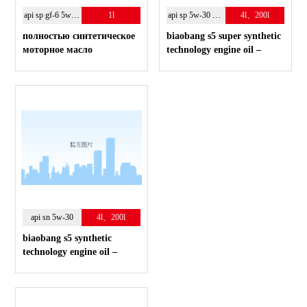
api sp gf-6 5w-30
1l
api sp 5w-30 10w-40
4l、200l
полностью синтетическое
biaobang s5 super synthetic
моторное масло
technology engine oil –
технологичное моторное
масло
api sn 5w-30
4l、200l
biaobang s5 synthetic
technology engine oil –
технологичное моторное
масло