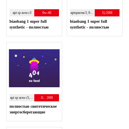
api sp acea c3
0w-40
apispaceac3; 0w-30
1l,/200l
biaobang 1 super full
biaobang 1 super full
synthetic - полностью
synthetic - полностью
синтетическое
синтетическое
энергосберегающие
энергосберегающие
моторное масло.
моторное масло.
api sp acea c5;0w-20
1l、200l
полностью синтетическое
энергосберегающие
моторное масло.