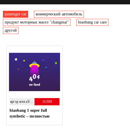
passenger car
коммерческий автомобиль
продукт моторных масел "changmai"
biaobang car care
другой
api sp acea a3/b4;5w-40
1l/200l
biaobang 1 super full
synthetic – полностью
синтетическое
энергосберегающие