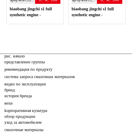
apisp acea c3;sae:5w-40
1l、4l、200l
api sp acea c3; 5w-30
1l、4l、200l
biaobang jingchi s1 full
biaobang jingchi s1 full
synthetic engine -
synthetic engine -
полностью синтетическое
полностью синтетическое
энергосберегающие
энергосберегающие
моторное масло.
моторное масло.
pис. начало
представление группы
рекомендация по продукту
система запроса смазочных материалов
видео по эксплуатации
бренд
история бренда
вехи
kорпоративная культура
обзор продукции
yход за автомобилем
cмазочные материалы