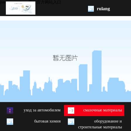
passenger car -ag亚娱官方网站入口
rulang
pис.
начало
бренд
обзор
продукции
oem/odm
свяжитесь
с нами
yход за автомобилем
cмазочные материалы
бытовая химия
oборудование и
строительные материалы