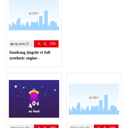
api sp acea c5；0w-20
1l、4l、200l
biaobang jingchi s1 full
synthetic engine -
полностью синтетическое
энергосберегающие
моторное масло.