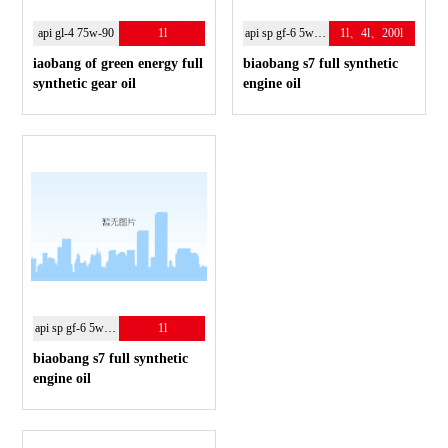
api gl-4 75w-90
1l
api sp gf-6 5w-30
1l、4l、200l
iaobang of green energy full
biaobang s7 full synthetic
synthetic gear oil
engine oil
api sp gf-6 5w-30
1l
biaobang s7 full synthetic
engine oil