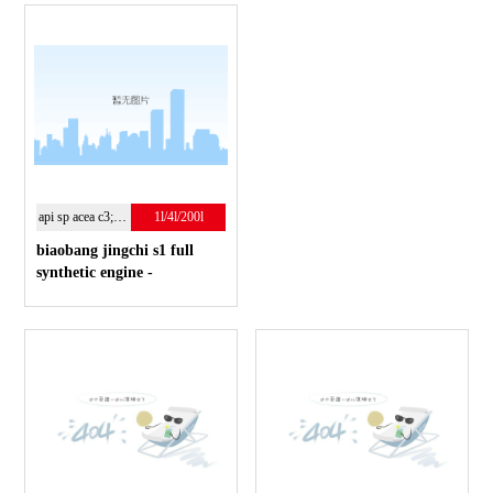
моторное масло.
api sp acea c3;5w-30
1l/4l/200l
biaobang jingchi s1 full
synthetic engine -
полностью синтетическое
энергосберегающие
моторное масло.