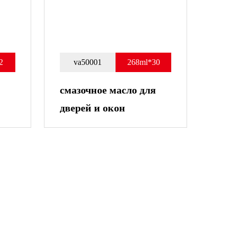
2
va50001
268ml*30
смазочное масло для
дверей и окон