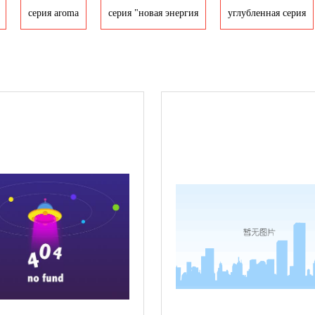
серия aroma
серия "новая энергия
yглубленная серия