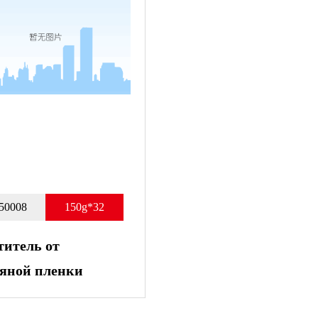
50008
150g*32
титель от
яной пленки