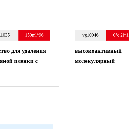
g1035
150ml*96
vg10046
0°c 2l*1
ство для удаления
высокоактивный
яной пленки с
молекулярный
вого стекла
очиститель стекол