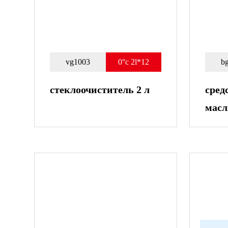
vg1003
0°c 2l*12
b
стеклоочиститель 2 л
сред
масл
лобо