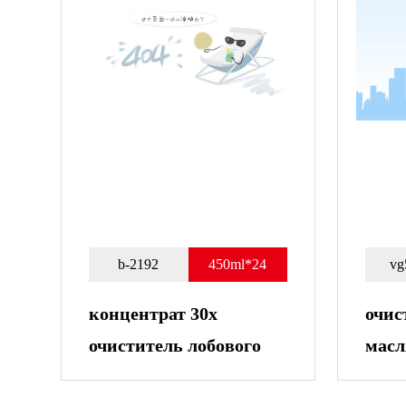
b-2192
450ml*24
vg
концентрат 30х
очис
очиститель лобового
масл
стекла