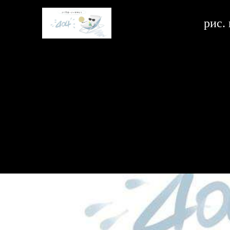
системы защиты стекла -ag亚娱官方网站入口
pис.