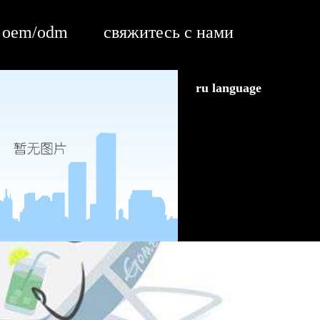
oem/odm
свяжитесь с нами
ru language