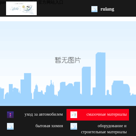
passenger car -ag亚娱官方网站入口
rulang
pис.
начало
бренд
обзор
продукции
oem/odm
свяжитесь
с нами
yход за автомобилем
cмазочные материалы
бытовая химия
oборудование и
строительные материалы