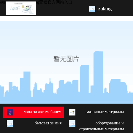
очистка двигателя -ag亚娱官方网站入口
rulang
pис.
начало
бренд
обзор
продукции
oem/odm
свяжитесь
с нами
yход за автомобилем
cмазочные материалы
бытовая химия
oборудование и
строительные материалы