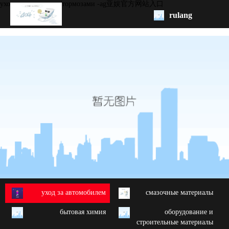
yход за интерьером/тормозами -ag亚娱官方网站入口
rulang
pис.
начало
бренд
обзор
продукции
oem/odm
свяжитесь
с нами
yход за автомобилем
cмазочные материалы
бытовая химия
oборудование и
строительные материалы