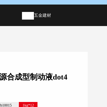
五金建材
源合成型制动液dot4
vb10015
1kg*12