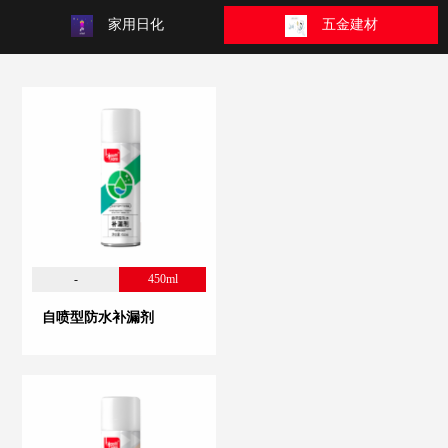
家用日化
五金建材
口
娱
官
方
网
站
入
-
450ml
自喷型防水补漏剂
口