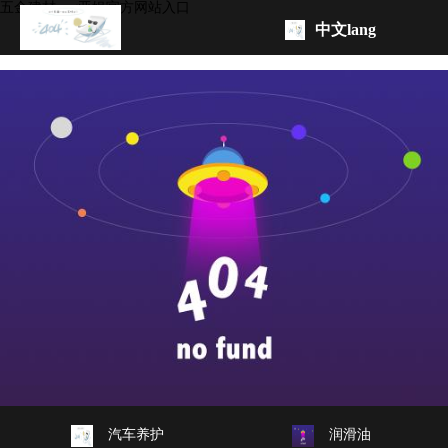
五金建材 -ag亚娱官方网站入口
中文lang
ag
亚
品
娱
牌
产
官
介
品
oem/odm
方
绍
总
联
网
览
系
站
ag
汽车养护
润滑油
入
亚