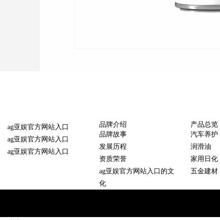
品牌介绍
产品总览
ag亚娱官方网站入口
品牌故事
汽车养护
ag亚娱官方网站入口
发展历程
润滑油
ag亚娱官方网站入口
资质荣誉
家用日化
ag亚娱官方网站入口的文
五金建材
化