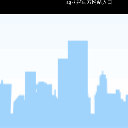
ag亚娱官方网站入口