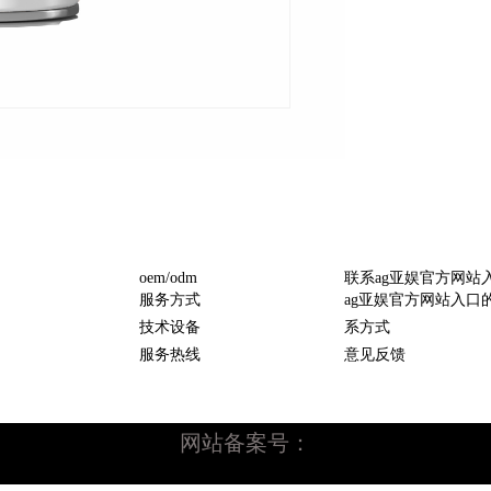
oem/odm
联系ag亚娱官方网站
服务方式
ag亚娱官方网站入口
技术设备
系方式
服务热线
意见反馈
网站备案号：