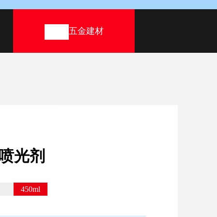
五金建材
喷光剂
450ml