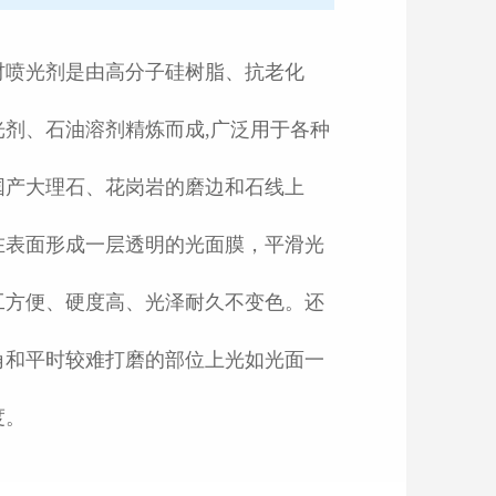
材喷光剂是由高分子硅树脂、抗老化
光剂、石油溶剂精炼而成,广泛用于各种
国产大理石、花岗岩的磨边和石线上
在表面形成一层透明的光面膜，平滑光
工方便、硬度高、光泽耐久不变色。还
角和平时较难打磨的部位上光如光面一
度。