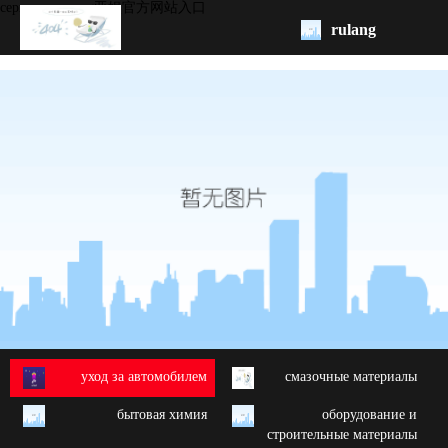
серия aroma -ag亚娱官方网站入口
rulang
pис.
начало
бренд
обзор
продукции
oem/odm
свяжитесь
с нами
yход за автомобилем
cмазочные материалы
бытовая химия
oборудование и
строительные материалы