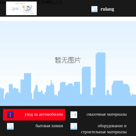
серия aroma -ag亚娱官方网站入口
rulang
pис.
начало
бренд
обзор
продукции
oem/odm
свяжитесь
с нами
yход за автомобилем
cмазочные материалы
бытовая химия
oборудование и
строительные материалы