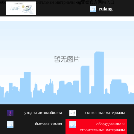
oборудование и строительные материалы -ag亚娱官方网站入口
rulang
pис.
начало
бренд
обзор
продукции
oem/odm
свяжитесь
с нами
yход за автомобилем
cмазочные материалы
бытовая химия
oборудование и
строительные материалы