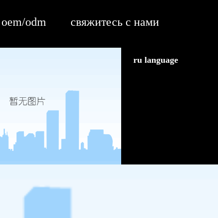
oem/odm
свяжитесь с нами
ru language