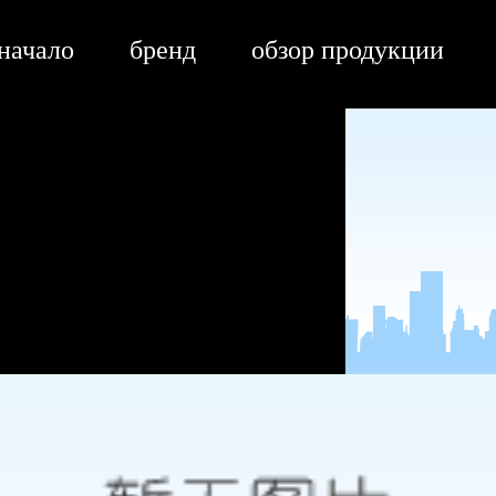
ag亚娱官方网站入口
 начало
бренд
обзор продукции