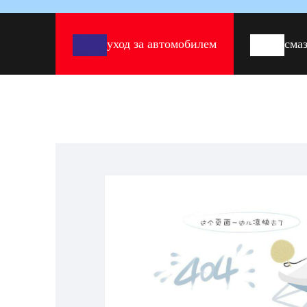
yход за автомобилем
cма