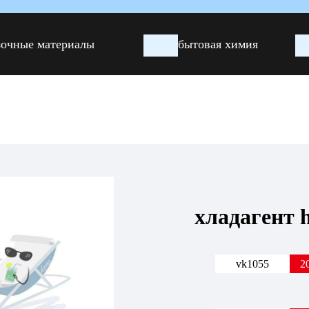
зочные материалы
бытовая химия
хладагент 
vk1055
2