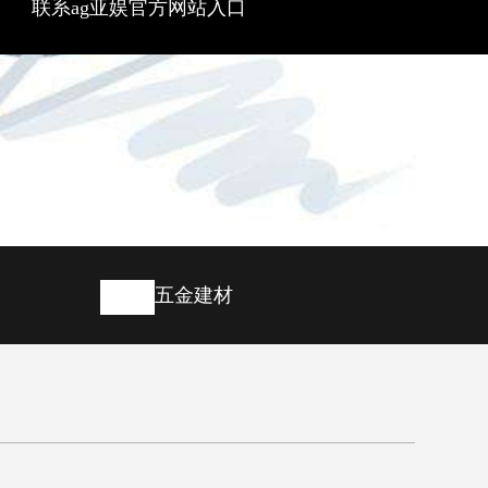
联系ag亚娱官方网站入口
五金建材