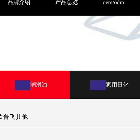
品牌介绍
产品总览
oem/odm
润滑油
家用日化
欧普飞
其他