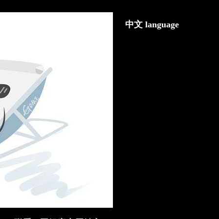
中文 language