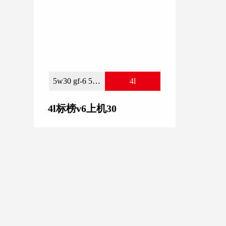
5w30 gf-6 5w40
4l
4l标榜v6上机30