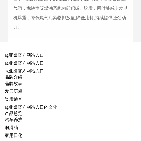
气阀，燃烧室等燃油系统内部积碳、胶质，同时能减少发动
机爆震，降低尾气污染物排放量,降低油耗,持续提供强劲动
力。
ag亚娱官方网站入口
ag亚娱官方网站入口
ag亚娱官方网站入口
品牌介绍
品牌故事
发展历程
资质荣誉
ag亚娱官方网站入口的文化
产品总览
汽车养护
润滑油
家用日化