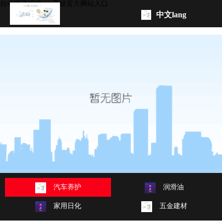
自动喷漆镀铬 -ag亚娱官方网站入口
中文lang
ag
亚
品
娱
牌
产
官
介
品
oem/odm
方
绍
总
联
网
览
系
汽车养护
润滑油
站
ag
家用日化
五金建材
入
亚