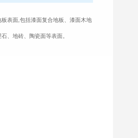
地板表面,包括漆面复合地板、漆面木地
理石、地砖、陶瓷面等表面。