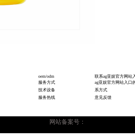
oem/odm
联系ag亚娱官方网站
服务方式
ag亚娱官方网站入口
技术设备
系方式
服务热线
意见反馈
网站备案号：