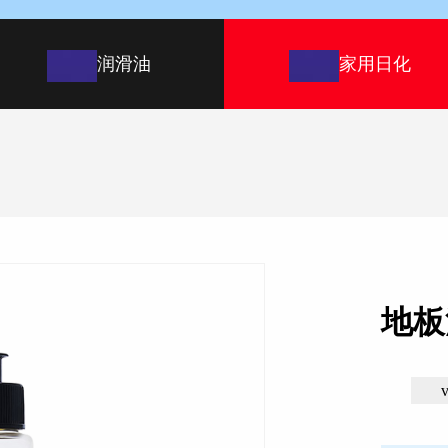
润滑油
家用日化
地板