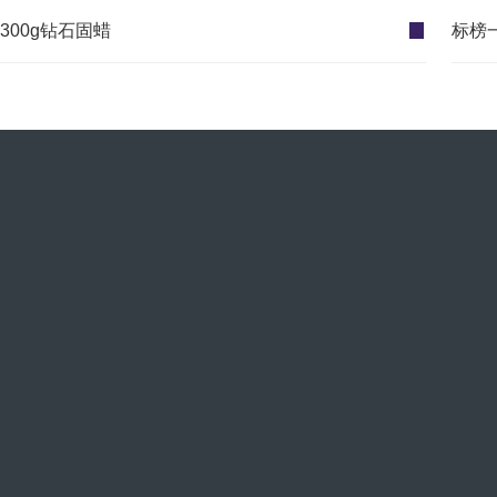
300g钻石固蜡
标榜一
邮箱：
bbzm@biaobang.cn
电话：400-830-1221
地址：广州市增城中新镇创业东路2号