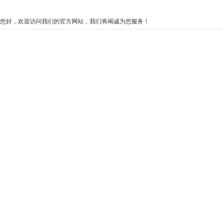
您好，欢迎访问我们的官方网站，我们将竭诚为您服务！
ag亚娱官方网站入
ag亚娱官方网站入
视频中心
o
口
口的产品中心