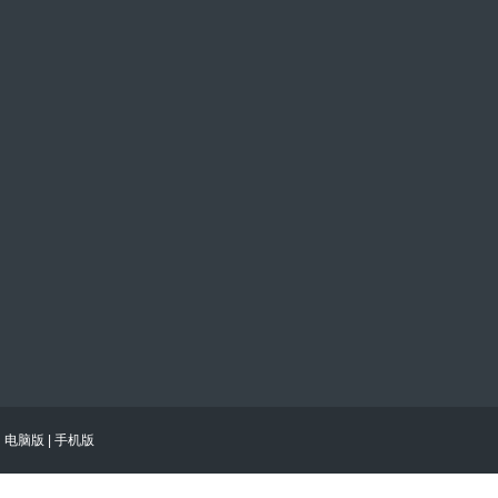
924028803（赵女士）进行职位咨询。谢谢！
司
电脑版
|
手机版