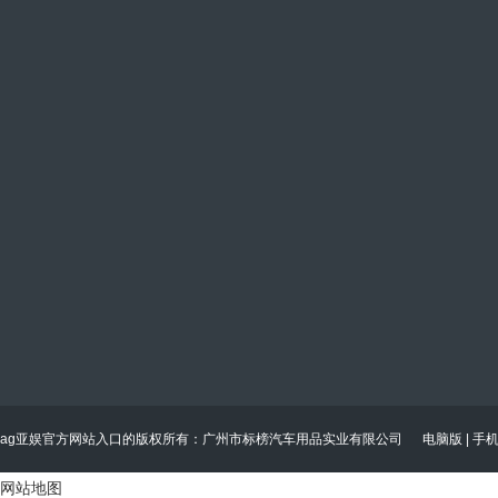
邮箱：
bbzm@biaobang.cn
电话：400-830-1221
地址：广州市增城中新镇创业东路2号
ag亚娱官方网站入口的版权所有：广州市标榜汽车用品实业有限公司
电脑版
|
手
网站地图