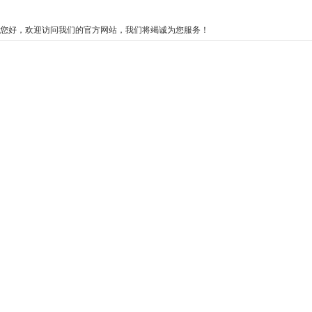
您好，欢迎访问我们的官方网站，我们将竭诚为您服务！
ag亚娱官方网站入
ag亚娱官方网站入
视频中心
o
口
口的产品中心