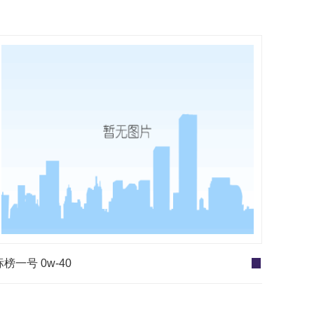
150g油膜清洁剂
标榜一号 0w-40