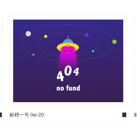
标榜一号 0w-20