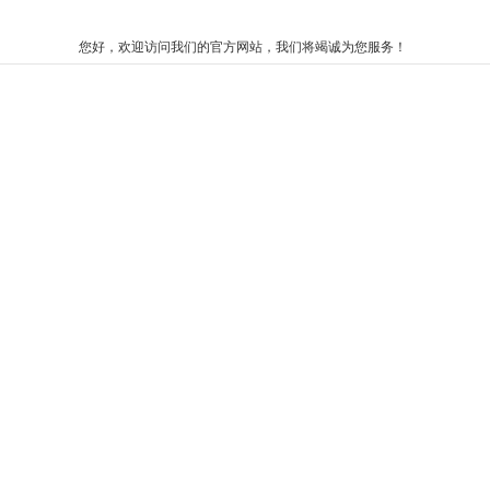
您好，欢迎访问我们的官方网站，我们将竭诚为您服务！
ag亚娱官方网站入
ag亚娱官方网站入
视频中心
口
口的产品中心