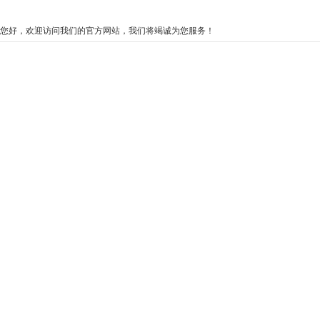
您好，欢迎访问我们的官方网站，我们将竭诚为您服务！
ag亚娱官方网站入
ag亚娱官方网站入
视频中心
o
口
口的产品中心