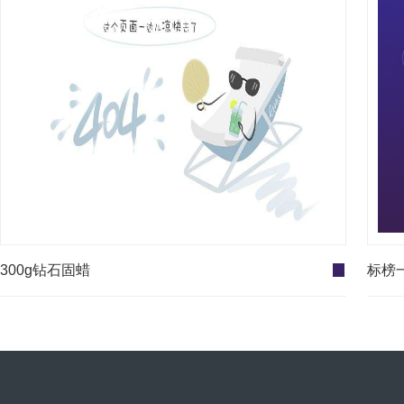
300g钻石固蜡
标榜一