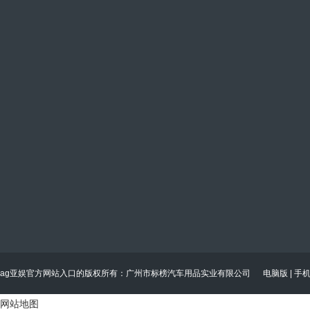
邮箱：
bbzm@biaobang.cn
电话：400-830-1221
地址：广州市增城中新镇创业东路2号
ag亚娱官方网站入口的版权所有：广州市标榜汽车用品实业有限公司
电脑版
|
手
网站地图