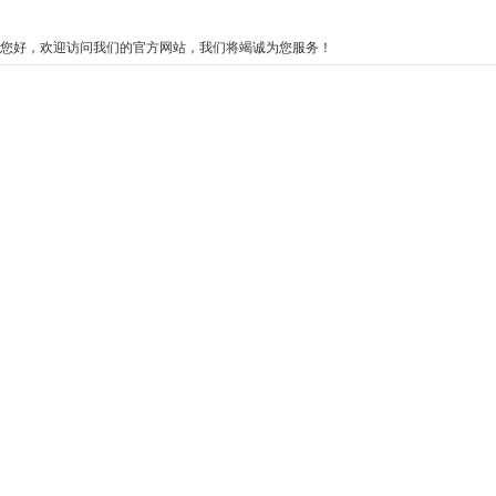
您好，欢迎访问我们的官方网站，我们将竭诚为您服务！
ag亚娱官方网站入
ag亚娱官方网站入
视频中心
o
口
口的产品中心