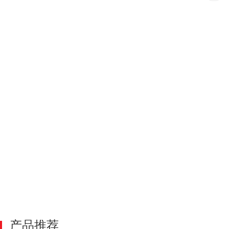
产品详情
产品编号：/
产品作用：/
产品推荐