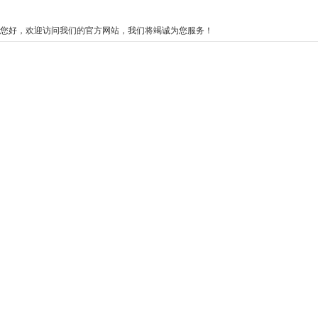
您好，欢迎访问我们的官方网站，我们将竭诚为您服务！
ag亚娱官方网站入
ag亚娱官方网站入
视频中心
o
口
口的产品中心