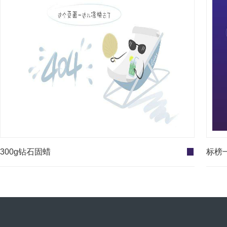
300g钻石固蜡
标榜一