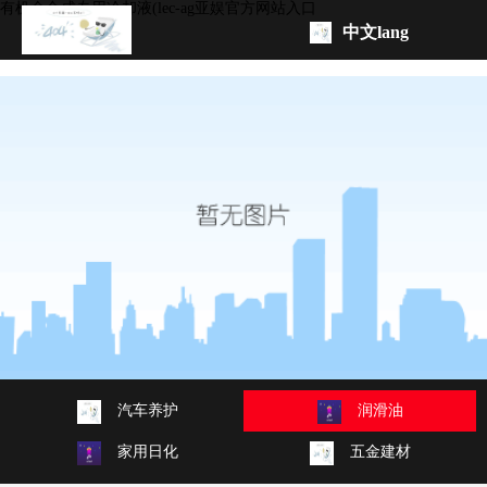
有机全合成专用冷却液(lec-ag亚娱官方网站入口
中文lang
ag
亚
品
娱
牌
产
官
介
品
oem/odm
方
绍
总
联
网
览
系
汽车养护
润滑油
站
ag
家用日化
五金建材
入
亚